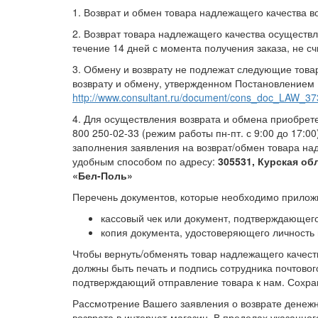
1. Возврат и обмен товара надлежащего качества во
2. Возврат товара надлежащего качества осуществ
течение 14 дней с момента получения заказа, не сч
3. Обмену и возврату не подлежат следующие това
возврату и обмену, утвержденном Постановлением 
http://www.consultant.ru/document/cons_doc_LAW_
4. Для осуществления возврата и обмена приобрет
800 250-02-33 (режим работы пн-пт. с 9:00 до 17:0
заполнения заявления на возврат/обмен товара на
удобным способом по адресу:
305531, Курская об
«Бел-Поль»
Перечень документов, которые необходимо прилож
кассовый чек или документ, подтверждающего
копия документа, удостоверяющего личность 
Чтобы вернуть/обменять товар надлежащего качес
должны быть печать и подпись сотрудника почтовог
подтверждающий отправление товара к нам. Сохраня
Рассмотрение Вашего заявления о возврате денежн
возврата в интернет-магазин. В пределах указанно