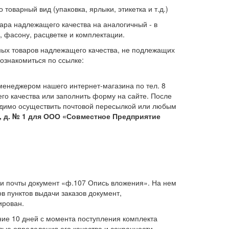
товарный вид (упаковка, ярлыки, этикетка и т.д.)
ара надлежащего качества на аналогичный - в
, фасону, расцветке и комплектации.
ных товаров надлежащего качества, не подлежащих
ознакомиться по ссылке:
менеджером нашего интернет-магазина по тел. 8
его качества или заполнить форму на сайте. После
ходимо осуществить почтовой пересылкой или любым
й, д. № 1 для ООО «Совместное Предприятие
и почты документ «ф.107 Опись вложения». На нем
в пунктов выдачи заказов документ,
ирован.
ние 10 дней с момента поступления комплекта
елью определения его качества и сохранности