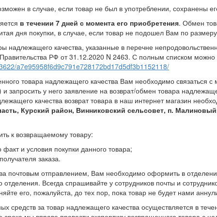
зможен в случае, если товар не был в употреблении, сохранены его 
ляется
в течении 7 дней с момента его приобретения
. Обмен тов
итая дня покупки, в случае, если товар не подошел Вам по размеру
ры надлежащего качества, указанные в перечне непродовольствен
Правительства РФ от 31.12.2020 N 2463. С полным списком можно 
373622/a7e95958f6d9c791e728172bd17d5df3b1152118/
енного товара надлежащего качества Вам необходимо связаться с 
0) и запросить у него заявление на возврат/обмен товара надлежащ
длежащего качества возврат товара в наш интернет магазин необ
ласть, Курский район, Винниковский сельсовет, п. Малиновы
ить к возвращаемому товару:
 факт и условия покупки данного товара;
получателя заказа.
тва почтовым отправлением, Вам необходимо оформить в отделени
о отделения. Всегда спрашивайте у сотрудников почты и сотруднико
йте его, пожалуйста, до тех пор, пока товар не будет нами аннул
ых средств за товар надлежащего качества осуществляется в тече
го срока мы вправе провести экспертизу возвращенного товара с ц