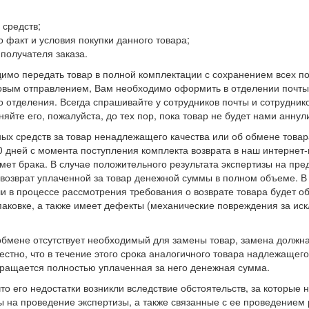
 средств;
 факт и условия покупки данного товара;
получателя заказа.
мо передать товар в полной комплектации с сохранением всех пот
товым отправлением, Вам необходимо оформить в отделении почты
о отделения. Всегда спрашивайте у сотрудников почты и сотруднико
йте его, пожалуйста, до тех пор, пока товар не будет нами аннул
ых средств за товар ненадлежащего качества или об обмене това
 дней с момента поступления комплекта возврата в наш интернет-
мет брака. В случае положительного результата экспертизы на пр
 возврат уплаченной за товар денежной суммы в полном объеме. В 
 в процессе рассмотрения требования о возврате товара будет об
паковке, а также имеет дефекты (механические повреждения за ис
обмене отсутствует необходимый для замены товар, замена должна
стно, что в течение этого срока аналогичного товара надлежащего 
звращается полностью уплаченная за него денежная сумма.
то его недостатки возникли вследствие обстоятельств, за которые 
ы на проведение экспертизы, а также связанные с ее проведением 