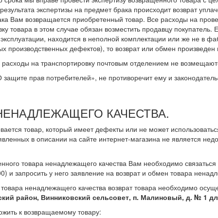
 результата экспертизы на предмет брака происходит возврат упл
ака Вам возвращается приобретенный товар. Все расходы на прове
у товара в этом случае обязан возместить продавцу покупатель. 
в эксплуатации, находится в неполной комплектации или же не в ф
х производственных дефектов), то возврат или обмен произведен 
а расходы на транспортировку почтовым отделением не возмещают
 защите прав потребителей», не противоречит ему и законодатель
 НЕНАДЛЕЖАЩЕГО КАЧЕСТВА.
ается товар, который имеет дефекты или не может использоваться
аявленных в описании на сайте интернет-магазина не является не
енного товара ненадлежащего качества Вам необходимо связаться
.00) и запросить у него заявление на возврат и обмен товара нена
н товара ненадлежащего качества возврат товара необходимо осущ
рский район, Винниковский сельсовет, п. Малиновый, д. № 1
ожить к возвращаемому товару: