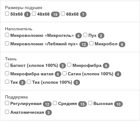
Размеры подушек
50x68
48x68
68x68
1
19
7
Наполнитель
Микроволокно «Микрогель»
Пух
6
2
Микроволокно «Лебяжий пух»
Микробол
12
9
Ткань
Батист (хлопок 100%)
Микрофибра
3
9
Микрофибра жатая
Сатин (хлопок 100%)
6
4
Тик
Тик (хлопок 100%)
2
3
Поддержка
Регулируемая
Средняя
Высокая
12
15
10
Анатомическая
3