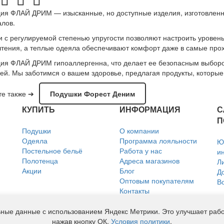
ия ФЛАЙ ДРИМ — изысканные, но доступные изделия, изготовленн
лов.
 с регулируемой степенью упругости позволяют настроить уровен
тения, а теплые одеяла обеспечивают комфорт даже в самые про
ия ФЛАЙ ДРИМ гипоаллергенна, что делает ее безопасным выборо
ей. Мы заботимся о вашем здоровье, предлагая продукты, которые
е также ➔
Подушки Форест Деним
КУПИТЬ
ИНФОРМАЦИЯ
С
П
Подушки
О компании
Одеяла
Программа лояльности
Ю
Постельное бельё
Работа у нас
и
Полотенца
Адреса магазинов
Л
Акции
Блог
Д
Оптовым покупателям
В
Контакты
Политика использования
файлов Cookie
ные данные с использованием Яндекс Метрики. Это улучшает работ
Согласие на обработку
нажав кнопку ОК.
Условия политики
.