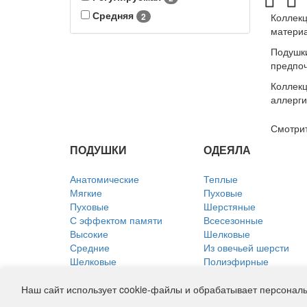
Средняя
2
Коллекц
материа
Подушки
предпоч
Коллекц
аллерги
Смотрит
ПОДУШКИ
ОДЕЯЛА
Анатомические
Теплые
Мягкие
Пуховые
Пуховые
Шерстяные
С эффектом памяти
Всесезонные
Высокие
Шелковые
Средние
Из овечьей шерсти
Шелковые
Полиэфирные
Из лебяжьего пуха
Хлопковые
Льняные
Льняные
Наш сайт использует cookie-файлы и обрабатывает персональ