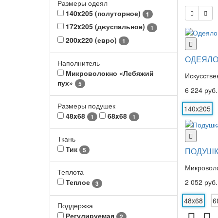
Размеры одеял
140x205 (полуторное)
1
172x205 (двуспальное)
1
200x220 (евро)
1
ОДЕЯЛО 
Наполнитель
Микроволокно «Лебяжий
Искусстве
пух»
5
6 224 руб.
Размеры подушек
140x205
48x68
68x68
1
1
Ткань
Тик
ПОДУШК
5
Микроволо
Теплота
2 052 руб.
Теплое
3
48x68
6
Поддержка
Регулируемая
2