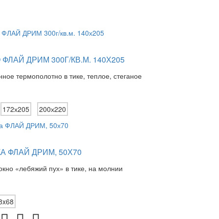
ФЛАЙ ДРИМ 300Г/КВ.М. 140Х205
нное термополотно в тике, теплое, стеганое
172х205
200х220
А ФЛАЙ ДРИМ, 50Х70
кно «лебяжий пух» в тике, на молнии
8x68