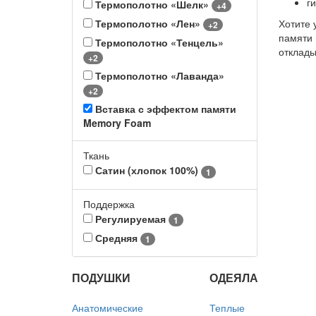
г
Термополотно «Шелк»
+4
Термополотно «Лен»
Хотите 
+2
памяти 
Термополотно «Тенцель»
отклады
+2
Термополотно «Лаванда»
+2
Вставка с эффектом памяти
Memory Foam
Ткань
Сатин (хлопок 100%)
1
Поддержка
Регулируемая
1
Средняя
1
ПОДУШКИ
ОДЕЯЛА
Анатомические
Теплые