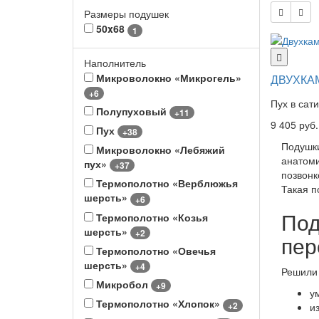
Размеры подушек
50x68
1
Наполнитель
Микроволокно «Микрогель»
ДВУХКА
+6
Пух в сат
Полупуховый
+11
9 405 руб.
Пух
+38
Подушки
Микроволокно «Лебяжий
анатоми
пух»
+37
позвонк
Термополотно «Верблюжья
Такая п
шерсть»
+6
Под
Термополотно «Козья
шерсть»
+2
пер
Термополотно «Овечья
шерсть»
+4
Решили 
Микробол
+9
у
Термополотно «Хлопок»
+2
и