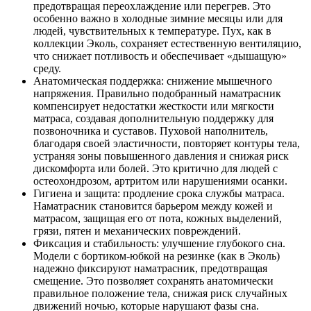
предотвращая переохлаждение или перегрев. Это
особенно важно в холодные зимние месяцы или для
людей, чувствительных к температуре. Пух, как в
коллекции Эколь, сохраняет естественную вентиляцию,
что снижает потливость и обеспечивает «дышащую»
среду.
Анатомическая поддержка: снижение мышечного
напряжения. Правильно подобранный наматрасник
компенсирует недостатки жесткости или мягкости
матраса, создавая дополнительную поддержку для
позвоночника и суставов. Пуховой наполнитель,
благодаря своей эластичности, повторяет контуры тела,
устраняя зоны повышенного давления и снижая риск
дискомфорта или болей. Это критично для людей с
остеохондрозом, артритом или нарушениями осанки.
Гигиена и защита: продление срока службы матраса.
Наматрасник становится барьером между кожей и
матрасом, защищая его от пота, кожных выделений,
грязи, пятен и механических повреждений.
Фиксация и стабильность: улучшение глубокого сна.
Модели с бортиком-юбкой на резинке (как в Эколь)
надежно фиксируют наматрасник, предотвращая
смещение. Это позволяет сохранять анатомически
правильное положение тела, снижая риск случайных
движений ночью, которые нарушают фазы сна.