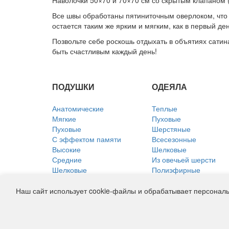
Наволочки 50×70 и 70×70 см со скрытым клапаном 
Все швы обработаны пятиниточным оверлоком, что 
остается таким же ярким и мягким, как в первый ден
Позвольте себе роскошь отдыхать в объятиях сатина
быть счастливым каждый день!
ПОДУШКИ
ОДЕЯЛА
Анатомические
Теплые
Мягкие
Пуховые
Пуховые
Шерстяные
С эффектом памяти
Всесезонные
Высокие
Шелковые
Средние
Из овечьей шерсти
Шелковые
Полиэфирные
Из лебяжьего пуха
Хлопковые
Льняные
Льняные
Наш сайт использует cookie-файлы и обрабатывает персональ
VK