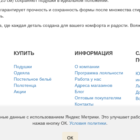
(25 см) сохраняют подушки в идеальном положении.
гарантирует прочность и сохранность формы после множества стир
ь.
, где каждая деталь создана для вашего комфорта и радости. Вояж
КУПИТЬ
ИНФОРМАЦИЯ
С
П
Подушки
О компании
Одеяла
Программа лояльности
Ю
Постельное бельё
Работа у нас
и
Полотенца
Адреса магазинов
Л
Акции
Блог
Д
Оптовым покупателям
В
Контакты
Политика использования
файлов Cookie
ные данные с использованием Яндекс Метрики. Это улучшает работ
Согласие на обработку
нажав кнопку ОК.
Условия политики
.
персональных данных
ОК