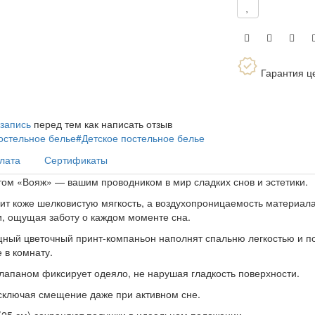
Гарантия ц
 запись
перед тем как написать отзыв
остельное белье
#Детское постельное белье
плата
Сертификаты
том «Вояж» — вашим проводником в мир сладких снов и эстетики.
ит коже шелковистую мягкость, а воздухопроницаемость материал
, ощущая заботу о каждом моменте сна.
ный цветочный принт-компаньон наполнят спальню легкостью и по
 в комнату.
апаном фиксирует одеяло, не нарушая гладкость поверхности.
сключая смещение даже при активном сне.