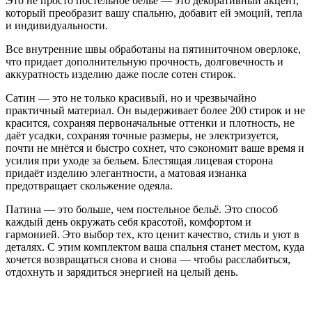
Это не просто постельное бельё — это декоративный акцент,
который преобразит вашу спальню, добавит ей эмоций, тепла
и индивидуальности.
Все внутренние швы обработаны на пятиниточном оверлоке,
что придает дополнительную прочность, долговечность и
аккуратность изделию даже после сотен стирок.
Сатин — это не только красивый, но и чрезвычайно
практичный материал. Он выдерживает более 200 стирок и не
красится, сохраняя первоначальные оттенки и плотность, не
даёт усадки, сохраняя точные размеры, не электризуется,
почти не мнётся и быстро сохнет, что сэкономит ваше время и
усилия при уходе за бельем. Блестящая лицевая сторона
придаёт изделию элегантности, а матовая изнанка
предотвращает скольжение одеяла.
Патина — это больше, чем постельное бельё. Это способ
каждый день окружать себя красотой, комфортом и
гармонией. Это выбор тех, кто ценит качество, стиль и уют в
деталях. С этим комплектом ваша спальня станет местом, куда
хочется возвращаться снова и снова — чтобы расслабиться,
отдохнуть и зарядиться энергией на целый день.