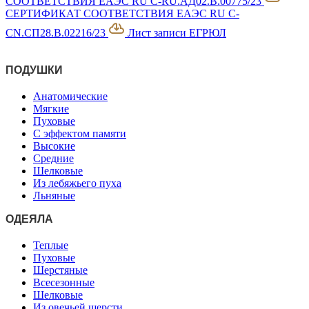
СООТВЕТСТВИЯ ЕАЭС RU C-RU.АД02.В.00775/23
СЕРТИФИКАТ СООТВЕТСТВИЯ ЕАЭС RU C-
CN.СП28.В.02216/23
Лист записи ЕГРЮЛ
ПОДУШКИ
Анатомические
Мягкие
Пуховые
С эффектом памяти
Высокие
Средние
Шелковые
Из лебяжьего пуха
Льняные
ОДЕЯЛА
Теплые
Пуховые
Шерстяные
Всесезонные
Шелковые
Из овечьей шерсти