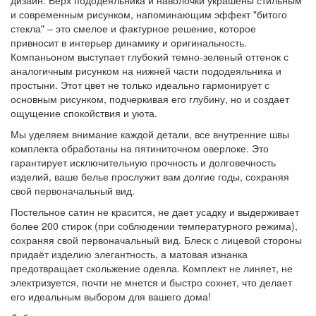
дизайн. Верх пододеяльника и наволочки украшены стильным
и современным рисунком, напоминающим эффект "битого
стекла" – это смелое и фактурное решение, которое
привносит в интерьер динамику и оригинальность.
Компаньоном выступает глубокий темно-зеленый оттенок с
аналогичным рисунком на нижней части пододеяльника и
простыни. Этот цвет не только идеально гармонирует с
основным рисунком, подчеркивая его глубину, но и создает
ощущение спокойствия и уюта.
Мы уделяем внимание каждой детали, все внутренние швы
комплекта обработаны на пятиниточном оверлоке. Это
гарантирует исключительную прочность и долговечность
изделий, ваше белье прослужит вам долгие годы, сохраняя
свой первоначальный вид.
Постельное сатин не красится, не дает усадку и выдерживает
более 200 стирок (при соблюдении температурного режима),
сохраняя свой первоначальный вид. Блеск с лицевой стороны
придаёт изделию элегантность, а матовая изнанка
предотвращает скольжение одеяла. Комплект не линяет, не
электризуется, почти не мнется и быстро сохнет, что делает
его идеальным выбором для вашего дома!