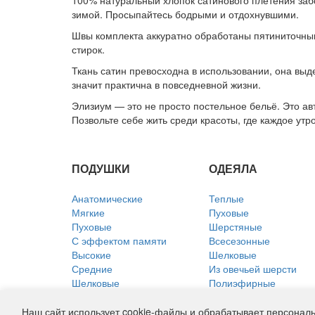
100% натуральный хлопок сатинового плетения забо
зимой. Просыпайтесь бодрыми и отдохнувшими.
Швы комплекта аккуратно обработаны пятиниточным
стирок.
Ткань сатин превосходна в использовании, она выде
значит практична в повседневной жизни.
Элизиум — это не просто постельное бельё. Это авт
Позвольте себе жить среди красоты, где каждое утр
ПОДУШКИ
ОДЕЯЛА
Анатомические
Теплые
Мягкие
Пуховые
Пуховые
Шерстяные
С эффектом памяти
Всесезонные
Высокие
Шелковые
Средние
Из овечьей шерсти
Шелковые
Полиэфирные
Из лебяжьего пуха
Хлопковые
Льняные
Льняные
Наш сайт использует cookie-файлы и обрабатывает персональ