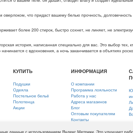
тится о вашем теле: он дышит, отводит влагу и создаёт идеальны
 оверлоком, что придаст вашему белью прочность, долговечность
рживает более 200 стирок, быстро сохнет, не линяет, не электризу
орская история, написанная специально для вас. Это выбор тех, кт
о начинается с вдохновения, а ночь заканчивается в объятиях роск
КУПИТЬ
ИНФОРМАЦИЯ
С
П
Подушки
О компании
Одеяла
Программа лояльности
Ю
Постельное бельё
Работа у нас
и
Полотенца
Адреса магазинов
Л
Акции
Блог
Д
Оптовым покупателям
В
Контакты
Политика использования
файлов Cookie
ные данные с использованием Яндекс Метрики. Это улучшает работ