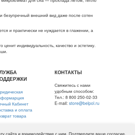
й микроклимат для сна — прохлада летом, тепло
 и безупречный внешний вид даже после сотен
ется и практически не нуждается в глажении, а
о ценит индивидуальность, качество и эстетику.
оши.
ЛУЖБА
КОНТАКТЫ
ОДДЕРЖКИ
Свяжитесь с нами
удобным способом:
ридическая
Тел.: 8 800 250-02-33
нформарция
E-mail:
store@belpol.ru
ичный Кабинет
оставка и оплата
озврат товара
у сайта и взаимодействие с ним. Подтвердите ваше согласие,