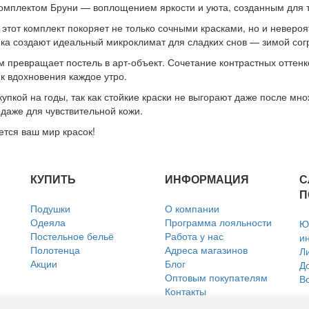
комплектом Бруни — воплощением яркости и уюта, созданным для те
 этот комплект покоряет не только сочными красками, но и невероя
ка создают идеальный микроклимат для сладких снов — зимой согр
 превращает постель в арт-объект. Сочетание контрастных оттенк
к вдохновения каждое утро.
пкой на годы, так как стойкие краски не выгорают даже после мно
даже для чувствительной кожи.
ется ваш мир красок!
КУПИТЬ
ИНФОРМАЦИЯ
С
П
Подушки
О компании
Одеяла
Программа лояльности
Ю
Постельное бельё
Работа у нас
и
Полотенца
Адреса магазинов
Л
Акции
Блог
Д
Оптовым покупателям
В
Контакты
Политика использования