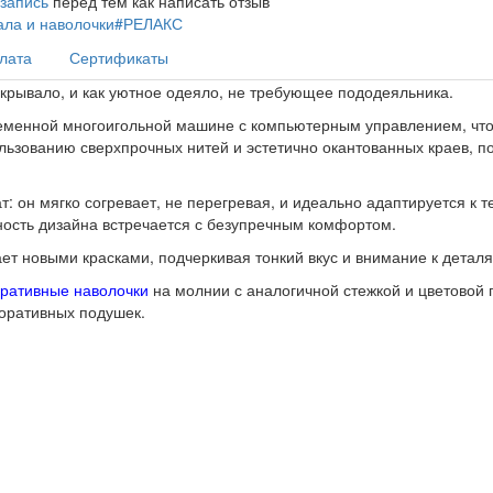
 запись
перед тем как написать отзыв
ала и наволочки
#РЕЛАКС
плата
Сертификаты
крывало, и как уютное одеяло, не требующее пододеяльника.
еменной многоигольной машине с компьютерным управлением, что 
ользованию сверхпрочных нитей и эстетично окантованных краев, п
 он мягко согревает, не перегревая, и идеально адаптируется к т
ность дизайна встречается с безупречным комфортом.
ает новыми красками, подчеркивая тонкий вкус и внимание к деталя
ративные наволочки
на молнии с аналогичной стежкой и цветовой 
екоративных подушек.