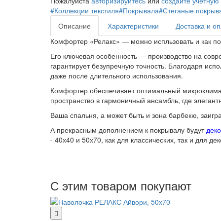
Пожалуйста
авторизируйтесь
или
создайте учетную
#Коллекции текстиля
#Покрывала
#Стеганые покрыв
Описание
Характеристики
Доставка и о
Комфортер «Релакс» — можно испльзовать и как по
Его ключевая особенность — производство на совр
гарантирует безупречную точность. Благодаря исп
даже после длительного использования.
Комфортер обеспечивает оптимальный микроклимат:
пространство в гармоничный ансамбль, где элегант
Ваша спальня, а может быть и зона барбекю, заигр
А прекрасным дополнением к покрывалу будут
деко
- 40х40 и 50х70, как для классических, так и для д
С этим товаром покупают