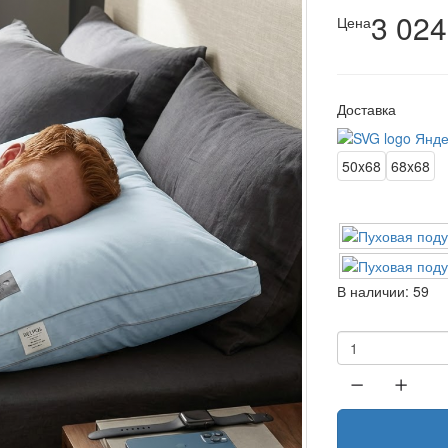
3 024
Цена
Доставка
50x68
68x68
В наличии:
59