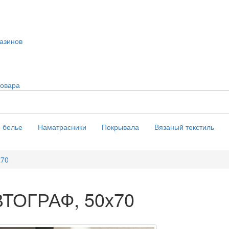
азинов
товара
 белье
Наматрасники
Покрывала
Вязаный текстиль
x70
ВТОГРАФ, 50x70