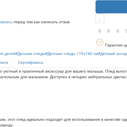
 запись
перед тем как написать отзыв
Гарантия ц
ля детей
#Детские пледы
#Детские пледы 110х140 см
#Детский ассо
плата
Сертификаты
это уютный и практичный аксессуар для вашего малыша. Плед выпо
екательным для мальчиков. Доступен в четырех нейтральных цветах:
ам, этот плед идеально подходит для использования в качестве оде
рироду.