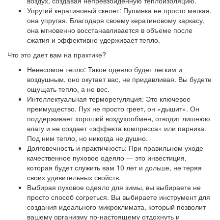
воздух, создавая непревзойденную теплоизоляцию.
Упругий кератиновый скелет: Пушинка не просто мягкая,
она упругая. Благодаря своему кератиновому каркасу,
она мгновенно восстанавливается в объеме после
сжатия и эффективно удерживает тепло.
Что это дает вам на практике?
Невесомое тепло: Такое одеяло будет легким и
воздушным, оно окутает вас, не придавливая. Вы будете
ощущать тепло, а не вес.
Интеллектуальная терморегуляция: Это ключевое
преимущество. Пух не просто греет, он «дышит». Он
поддерживает хороший воздухообмен, отводит лишнюю
влагу и не создает «эффекта компресса» или парника.
Под ним тепло, но никогда не душно.
Долговечность и практичность: При правильном уходе
качественное пуховое одеяло — это инвестиция,
которая будет служить вам 10 лет и дольше, не теряя
своих удивительных свойств.
Выбирая пуховое одеяло для зимы, вы выбираете не
просто способ согреться. Вы выбираете инструмент для
создания идеального микроклимата, который позволит
вашему организму по-настоящему отдохнуть и