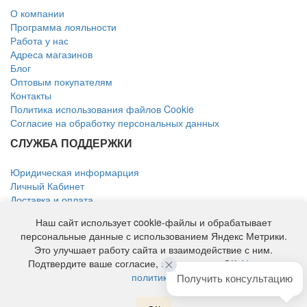
О компании
Программа лояльности
Работа у нас
Адреса магазинов
Блог
Оптовым покупателям
Контакты
Политика использования файлов Cookie
Согласие на обработку персональных данных
СЛУЖБА ПОДДЕРЖКИ
Юридическая информарция
Личный Кабинет
Доставка и оплата
Возврат товара
Наш сайт использует cookie-файлы и обрабатывает
КОНТАКТЫ
персональные данные с использованием Яндекс Метрики.
Это улучшает работу сайта и взаимодействие с ним.
Свяжитесь с нами удобным способом:
Подтвердите ваше согласие, нажав кнопку ОК.
Условия
Тел.: 8 800 250-02-33
политики
.
Получить консультацию
E-mail:
store@belpol.ru