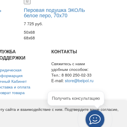
ь
Перовая подушка ЭКОЛЬ
белое перо, 70x70
7 725 руб.
50x68
68x68
ЛУЖБА
КОНТАКТЫ
ОДДЕРЖКИ
Свяжитесь с нами
удобным способом:
ридическая
Тел.: 8 800 250-02-33
нформарция
E-mail:
store@belpol.ru
ичный Кабинет
оставка и оплата
озврат товара
Получить консультацию
у сайта и взаимодействие с ним. Подтвердите ваше согласие,