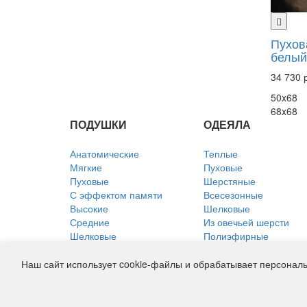
Пухов
белый
34 730 
50x68
68x68
ПОДУШКИ
ОДЕЯЛА
Анатомические
Теплые
Мягкие
Пуховые
Пуховые
Шерстяные
С эффектом памяти
Всесезонные
Высокие
Шелковые
Средние
Из овечьей шерсти
Шелковые
Полиэфирные
Из лебяжьего пуха
Хлопковые
Льняные
Льняные
Наш сайт использует cookie-файлы и обрабатывает персональ