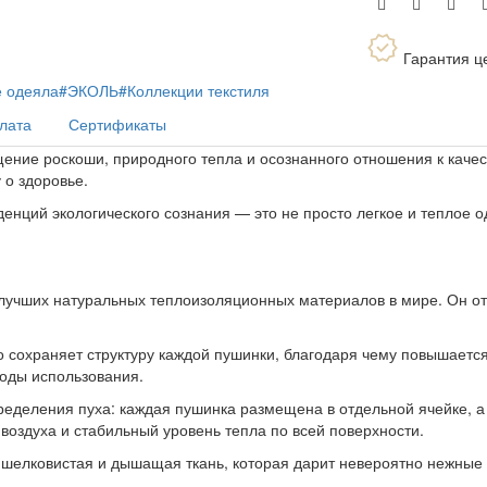
Гарантия ц
 одеяла
#ЭКОЛЬ
#Коллекции текстиля
плата
Сертификаты
ние роскоши, природного тепла и осознанного отношения к качеств
 о здоровье.
енций экологического сознания — это не просто легкое и теплое о
лучших натуральных теплоизоляционных материалов в мире. Он от
сохраняет структуру каждой пушинки, благодаря чему повышается 
оды использования.
еделения пуха: каждая пушинка размещена в отдельной ячейке, а 
воздуха и стабильный уровень тепла по всей поверхности.
, шелковистая и дышащая ткань, которая дарит невероятно нежны