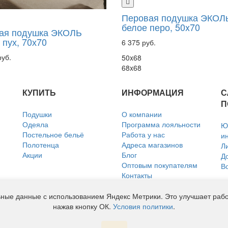
Перовая подушка ЭКОЛ
белое перо, 50x70
ая подушка ЭКОЛЬ
 пух, 70х70
6 375 руб.
руб.
50x68
68x68
КУПИТЬ
ИНФОРМАЦИЯ
С
П
Подушки
О компании
Одеяла
Программа лояльности
Ю
Постельное бельё
Работа у нас
и
Полотенца
Адреса магазинов
Л
Акции
Блог
Д
Оптовым покупателям
В
Контакты
Политика использования
файлов Cookie
ные данные с использованием Яндекс Метрики. Это улучшает работ
Согласие на обработку
нажав кнопку ОК.
Условия политики
.
персональных данных