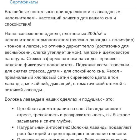
Сертификаты
Волшебные постельные принадлежности с лавандовым
наполнителем - настоящий эликсир для вашего сна и
спокойствия!
Наше всесезонное одеяло, плотностью 200г/м² с
наполнителем-термополотном (волокна лаванды + полиэфир)
- тонкое и легкое, но отлично держит тепло (достаточно для
весны/осени, слегка утепляет зимой), мягкое и шелковистое
на ощупь. Стежка в форме веточки лаванды - красиво +
надежно фиксирует наполнитель. Подходит всем: взрослым -
для снятия стресса, детям - для спокойного сна. Чехол -
премиальный хлопковый сатин сиреневого цвета в тон
лаванды, мягчайший, дышащий, с тематической стежкой с
веточкой лаванды.
Волокна лаванды в наших одеялах и подушках - это:
Целебная ароматерапия во сне: Лаванда снижает
стресс, тревожность и раздражительность, вы быстрее
засыпаете и спите глубже.
Натуральный антисептик: Волокна лаванды подавляют
рост бактерий и предотвращают появление плесени.
Превосходная терморегуляция: Лавандовые волокна